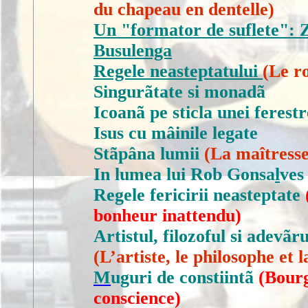
du chapeau en dentelle
)
Un "formator de suflete": 
Busulenga
Regele neasteptatului
(
Le ro
Singurãtate si monadã
Icoanã
pe sticla unei ferestr
Isus cu mâinile legate
Stãpâna lumii
(
La maîtress
In lumea lui Rob Gonsa
l
ves
Regele fericirii neasteptate
bonheur inattendu)
Artistul, filozoful si adevãr
(
L’artiste, le philosophe et l
M
uguri de constiintã
(Bour
conscience)