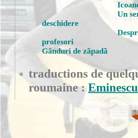
Icoane
Un se
deschidere
Despr
profesori
Gânduri de zãpadã
traductions de quelqu
roumaine :
Eminescu