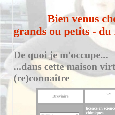
Bien venus ch
grands ou petits - du
De quoi je m'occupe...
...dans cette maison virt
(re)connaître
.
CV
Bréviaire
licence en scienc
chimiques