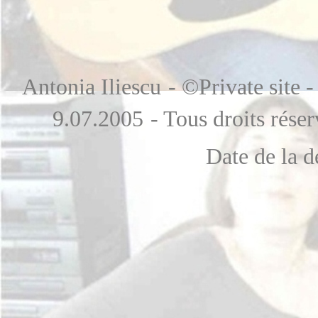
Antonia Iliescu
-
©
Private site 
9.07.2005
- Tous droits rése
Date de la d