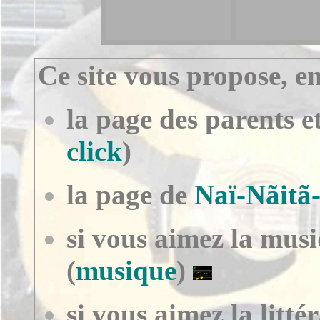
Ce site vous propose, ent
la page des parents et
clic
k
)
la page de
Naï-Nãitã
si vous aimez la musi
(
musique
)
si vous aimez la littér