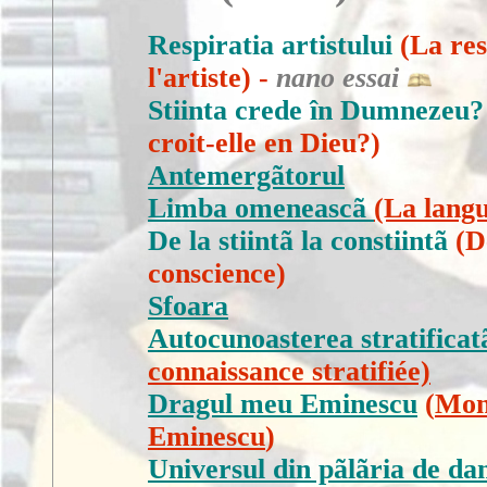
Respiratia artistului
(
La res
l'artiste
) -
nano essai
Stiinta crede în Dumnezeu?
croit-elle en Dieu?)
Antemergãtorul
Limba omeneascã
(La lang
De la stiintã la constiintã
(
D
conscience
)
Sfoara
Autocunoasterea stratificat
connaissance stratifiée)
Dragul meu Eminescu
(
Mon
Eminescu
)
Universul din pãlãria de da